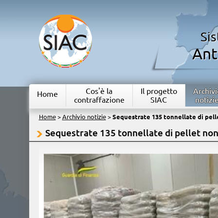
Si
Ant
Cos'è la
Il progetto
Archivi
Home
contraffazione
SIAC
notizi
Home
>
Archivio notizie
>
Sequestrate 135 tonnellate di pell
Sequestrate 135 tonnellate di pellet non