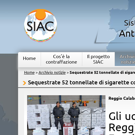
Si
Ant
Cos'è la
Il progetto
Archivi
Home
contraffazione
SIAC
notizi
Home
>
Archivio notizie
>
Sequestrate 52 tonnellate di sigar
Sequestrate 52 tonnellate di sigarette c
Reggio Calab
​Gli 
Regg