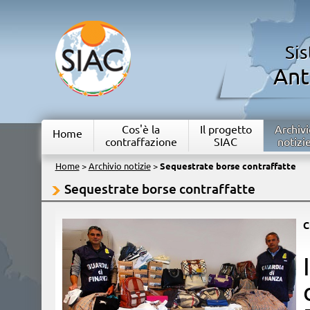
Si
Ant
Cos'è la
Il progetto
Archivi
Home
contraffazione
SIAC
notizi
Home
>
Archivio notizie
>
Sequestrate borse contraffatte
Sequestrate borse contraffatte
C