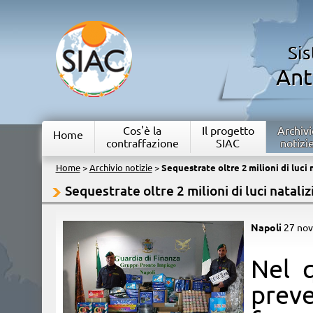
Si
Ant
Cos'è la
Il progetto
Archivi
Home
contraffazione
SIAC
notizi
Home
>
Archivio notizie
>
Sequestrate oltre 2 milioni di luci 
Sequestrate oltre 2 milioni di luci nataliz
Napoli
27 no
​Nel 
prev