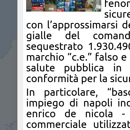
fenom
sicur
con l’approssimarsi de
gialle del comand
sequestrato 1.930.490
marchio “c.e.” falso 
salute pubblica in 
conformità per la sic
In particolare, “ba
impiego di napoli ind
enrico de nicola - 
commerciale utilizz