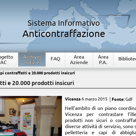
Sistema Informativo
Anticontraffazione
rogetto
Archivio
Area
Area
FAQ
Bibliote
IAC
notizie
Aziende
P.A.
i contraffatti e 20.000 prodotti insicuri
ti e 20.000 prodotti insicuri
Vicenza
6 marzo 2015
Fonte
: GdF
​Nell’ambito di un piano coordi
Vicenza per contrastare l’ill
prodotti non sicuri o contraffa
diverse attività di servizio, sono 
pelletteria e capi di abbigl