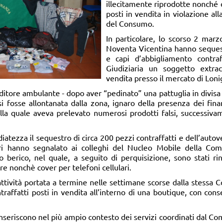
illecitamente riprodotte nonché c
posti in vendita in violazione al
del Consumo.
In particolare, lo scorso 2 marz
Noventa Vicentina hanno sequestr
e capi d’abbigliamento contraf
Giudiziaria un soggetto extra
vendita presso il mercato di Loni
nditore ambulante - dopo aver “pedinato” una pattuglia in divisa
si fosse allontanata dalla zona, ignaro della presenza dei fina
lla quale aveva prelevato numerosi prodotti falsi, successiva
tezza il sequestro di circa 200 pezzi contraffatti e dell’autovet
ieri hanno segnalato ai colleghi del Nucleo Mobile della Com
o berico, nel quale, a seguito di perquisizione, sono stati rin
ure nonchè cover per telefoni cellulari.
attività portata a termine nelle settimane scorse dalla stessa 
ontraffatti posti in vendita all’interno di una boutique, con co
 inseriscono nel più ampio contesto dei servizi coordinati dal C