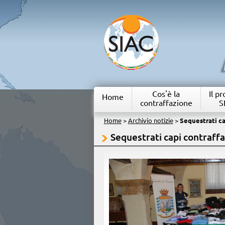
Cos'è la
Il p
Home
contraffazione
S
Home
>
Archivio notizie
>
Sequestrati cap
Sequestrati capi contraffat