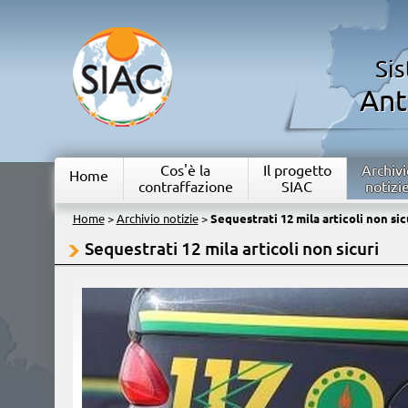
Si
Ant
Cos'è la
Il progetto
Archivi
Home
contraffazione
SIAC
notizi
Home
>
Archivio notizie
>
Sequestrati 12 mila articoli non sic
Sequestrati 12 mila articoli non sicuri