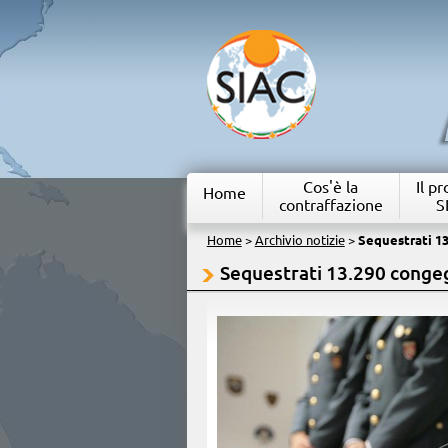
Cos'è la
Il p
Home
contraffazione
S
Home
>
Archivio notizie
>
Sequestrati 13
Sequestrati 13.290 congegn