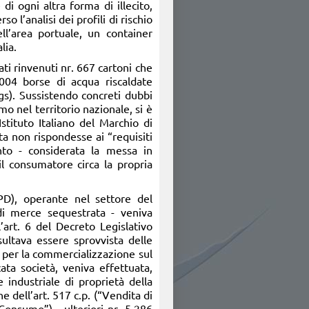
di ogni altra forma di illecito,
o l’analisi dei profili di rischio
ell’area portuale, un container
lia.
tati rinvenuti nr. 667 cartoni che
04 borse di acqua riscaldate
gs). Sussistendo concreti dubbi
mo nel territorio nazionale, si è
stituto Italiano del Marchio di
ta non rispondesse ai “requisiti
nto - considerata la messa in
il consumatore circa la propria
(PD), operante nel settore del
 di merce sequestrata - veniva
’art. 6 del Decreto Legislativo
ultava essere sprovvista delle
ti per la commercializzazione sul
ata società, veniva effettuata,
 industriale di proprietà della
 dell’art. 517 c.p. (“Vendita di