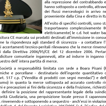
alla repressione del contrabbando e 
hanno sottoposto a controllo, attravers
dei flussi merceologici in arrivo n
proveniente dalla Cina e diretto in Ita
All’esito di specifici controlli, sono s
trasportavano complessivamente 80
elettricamente( le c.d. hot water ba
icitura CE marcata sui prodotti destinati all’immissione in consu
ne la rispondenza agli standard di sicurezza - a contattare l’I
iti accertamenti tecnico-peritali rilevavano che la merce rinvenu
liti dalla Direttiva 2006/95/CE del 12 dicembre 2006. Perta
 diciture comunitarie ingannevoli, atte ad indurre in inganno 
uestro dell’ intera partita di merce.
 Società a responsabilità limitata con sede a Boara Pisani 
miche e porcellane - destinatario dell’ingente quantitativo
art. 517 c.p. (“Vendita di prodotti con segni mendaci”) e dell
umo) in quanto la merce sottoposta ad accurato controllo ris
i e precauzioni ai fini della sicurezza e della fruizione, richies
 definire la posizione del rappresentante legale della suindic
rità Giudiziaria, una perquisizione locale presso il capannone
, rinvenendo e sottoponendo a sequestro - anch’essi in violazione