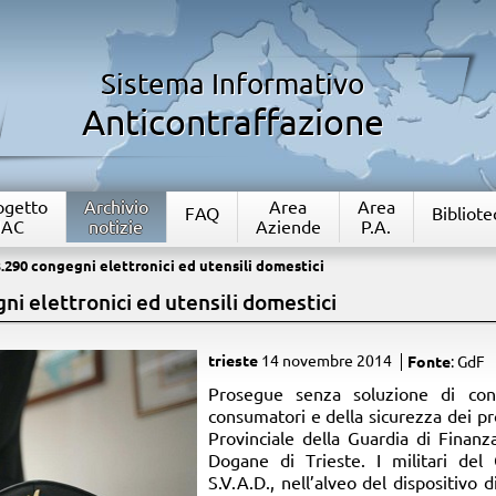
Sistema Informativo
Anticontraffazione
rogetto
Archivio
Area
Area
FAQ
Bibliote
IAC
notizie
Aziende
P.A.
.290 congegni elettronici ed utensili domestici
i elettronici ed utensili domestici
trieste
14 novembre 2014
Fonte
: GdF
​Prosegue senza soluzione di conti
consumatori e della sicurezza dei p
Provinciale della Guardia di Finanza
Dogane di Trieste. I militari del
S.V.A.D., nell’alveo del dispositivo 