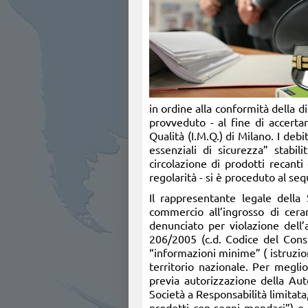
in ordine alla conformità della d
provveduto - al fine di accertar
Qualità (I.M.Q.) di Milano. I deb
essenziali di sicurezza” stabi
circolazione di prodotti recanti
regolarità - si è proceduto al seq
Il rappresentante legale della
commercio all’ingrosso di cera
denunciato per violazione dell’
206/2005 (c.d. Codice del Cons
“informazioni minime” ( istruzion
territorio nazionale. Per meglio
previa autorizzazione della Auto
Società a Responsabilità limitata