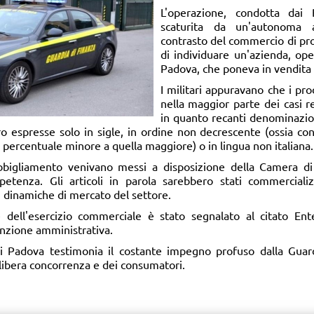
L'operazione, condotta dai
scaturita da un'autonoma a
contrasto del commercio di pro
di individuare un'azienda, ope
Padova, che poneva in vendita 
I militari appuravano che i pro
nella maggior parte dei casi r
in quanto recanti denominazion
 espresse solo in sigle, in ordine non decrescente (ossia con
 percentuale minore a quella maggiore) o in lingua non italiana.
d'abbigliamento venivano messi a disposizione della Camera 
etenza. Gli articoli in parola sarebbero stati commercializ
i dinamiche di mercato del settore.
lare dell'esercizio commerciale è stato segnalato al citato En
sanzione amministrativa.
di Padova testimonia il costante impegno profuso dalla Guard
 libera concorrenza e dei consumatori.​