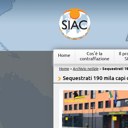
Cos'è la
Il p
Home
contraffazione
S
Home
>
Archivio notizie
>
Sequestrati 19
Sequestrati 190 mila capi 