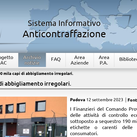
Sistema Informativo
Anticontraffazione
rogetto
Archivio
Area
Area
FAQ
Bibliote
IAC
notizie
Aziende
P.A.
0 mila capi di abbigliamento irregolari.
di abbigliamento irregolari.
Padova
12 settembre 2023
Font
I Finanzieri del Comando Prov
delle attività di controllo e
sottoposto a sequestro 190 mil
etichette o carenti delle
consumatori.