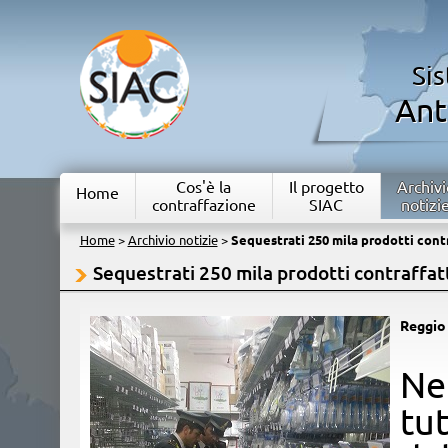
Si
Ant
Cos'è la
Il progetto
Archivi
Home
contraffazione
SIAC
notizi
Home
>
Archivio notizie
>
Sequestrati 250 mila prodotti contr
Sequestrati 250 mila prodotti contraffatt
Reggio
​N
tu