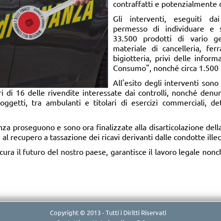
contraffatti e potenzialmente d
Gli interventi, eseguiti da
permesso di individuare e 
33.500 prodotti di vario ge
materiale di cancelleria, fer
bigiotteria, privi delle infor
Consumo", nonché circa 1.500 p
All'esito degli interventi sono
ri di 16 delle rivendite interessate dai controlli, nonché denu
oggetti, tra ambulanti e titolari di esercizi commerciali, det
nza proseguono e sono ora finalizzate alla disarticolazione della
é al recupero a tassazione dei ricavi derivanti dalle condotte illec
cura il futuro del nostro paese, garantisce il lavoro legale nonch
Copyright © 2013 - Tutti i Diritti Riservati