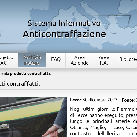
Sistema Informativo
Anticontraffazione
rogetto
Archivio
Area
Area
FAQ
Bibliote
IAC
notizie
Aziende
P.A.
 mila prodotti contraffatti.
ti contraffatti.
Lecce
30 dicembre 2023
Fonte
: 
​Negli ultimi giorni le Fiamme
di Lecce hanno eseguito, press
lungo le principali arterie d
Otranto, Maglie, Tricase, Casa
contrasto dell'illecita com