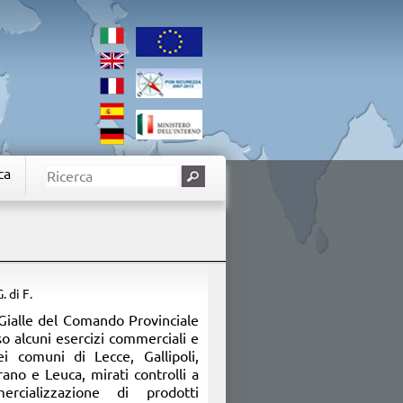
ca
G. di F.
 Gialle del Comando Provinciale
o alcuni esercizi commerciali e
ei comuni di Lecce, Gallipoli,
rano e Leuca, mirati controlli a
mercializzazione di prodotti