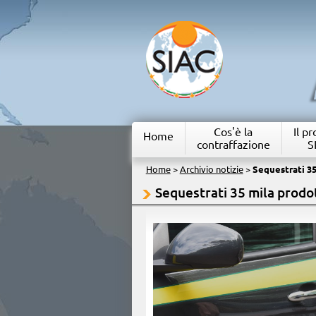
Cos'è la
Il p
Home
contraffazione
S
Home
>
Archivio notizie
>
Sequestrati 35
Sequestrati 35 mila prodot