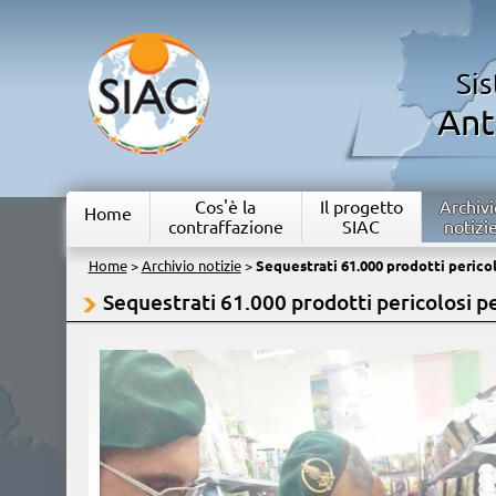
Si
Ant
Cos'è la
Il progetto
Archivi
Home
contraffazione
SIAC
notizi
Home
>
Archivio notizie
>
Sequestrati 61.000 prodotti pericol
Sequestrati 61.000 prodotti pericolosi pe