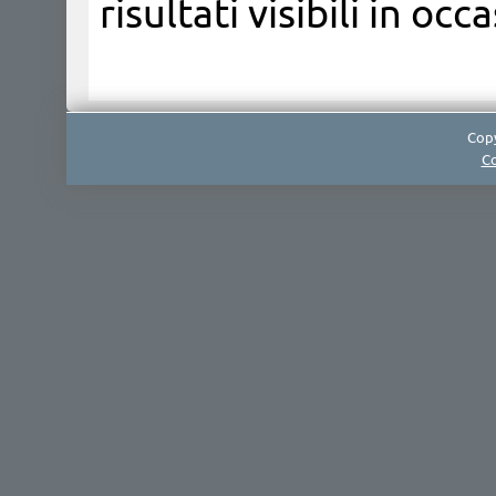
risultati visibili in occ
Copy
Co