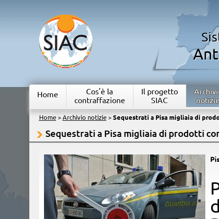
Si
Ant
Cos'è la
Il progetto
Archivi
Home
contraffazione
SIAC
notizi
Home
>
Archivio notizie
>
Sequestrati a Pisa migliaia di prodo
Sequestrati a Pisa migliaia di prodotti con
Pi
​