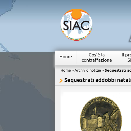
Cos'è la
Il p
Home
contraffazione
S
Home
>
Archivio notizie
>
Sequestrati ad
Sequestrati addobbi nataliz