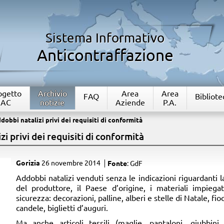
Sistema Informativo
Anticontraffazione
rogetto
Archivio
Area
Area
FAQ
Bibliote
IAC
notizie
Aziende
P.A.
dobbi natalizi privi dei requisiti di conformità
i privi dei requisiti di conformità
Gorizia
26 novembre 2014
Fonte
: GdF
​Addobbi natalizi venduti senza le indicazioni riguardanti l
del produttore, il Paese d’origine, i materiali impiegat
sicurezza: decorazioni, palline, alberi e stelle di Natale, fio
candele, biglietti d’auguri.
Ma anche articoli tessili (maglie, pantaloni, giubbini