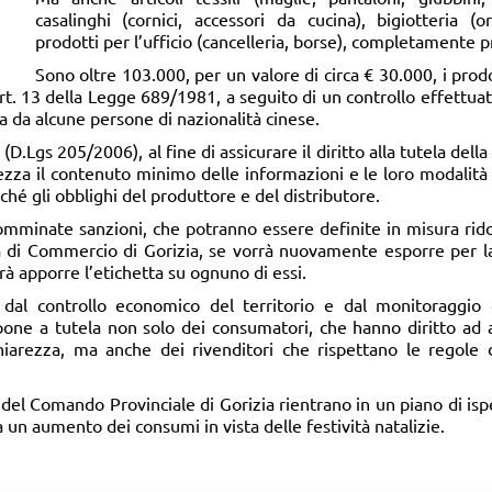
casalinghi (cornici, accessori da cucina), bigiotteria (ore
prodotti per l’ufficio (cancelleria, borse), completamente pr
Sono oltre 103.000, per un valore di circa € 30.000, i prodo
’art. 13 della Legge 689/1981, a seguito di un controllo effettuat
a da alcune persone di nazionalità cinese.
D.Lgs 205/2006), al fine di assicurare il diritto alla tutela della
rezza il contenuto minimo delle informazioni e le loro modalità 
onché gli obblighi del produttore e del distributore.
 comminate sanzioni, che potranno essere definite in misura rid
 di Commercio di Gorizia, se vorrà nuovamente esporre per la 
rà apporre l’etichetta su ognuno di essi.
ita dal controllo economico del territorio e dal monitoraggio
i pone a tutela non solo dei consumatori, che hanno diritto ad 
chiarezza, ma anche dei rivenditori che rispettano le regol
ri del Comando Provinciale di Gorizia rientrano in un piano di isp
 un aumento dei consumi in vista delle festività natalizie.