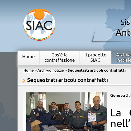
Si
Ant
Cos'è la
Il progetto
Archivi
Home
contraffazione
SIAC
notizi
Home
>
Archivio notizie
>
Sequestrati articoli contraffatti
Sequestrati articoli contraffatti
Genova
28
​La
nell