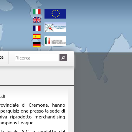
ca
 GdF
rovinciale di Cremona, hanno
perquisizione presso la sede di
iva riprodotto merchandising
Champions League.
lla locale A.G. e condotte dal