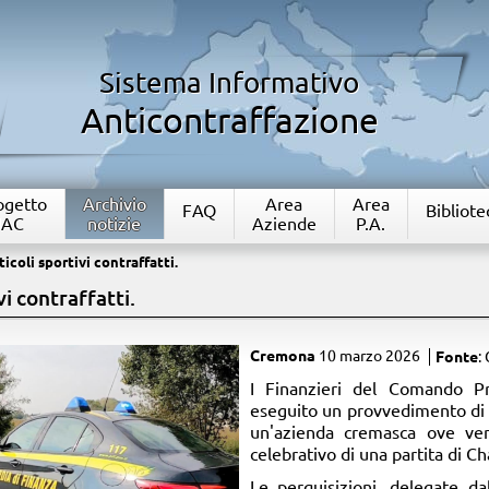
Sistema Informativo
Anticontraffazione
rogetto
Archivio
Area
Area
FAQ
Bibliote
IAC
notizie
Aziende
P.A.
icoli sportivi contraffatti.
vi contraffatti.
Cremona
10 marzo 2026
Fonte
:
​I Finanzieri del Comando P
eseguito un provvedimento di 
un'azienda cremasca ove ven
celebrativo di una partita di 
Le perquisizioni, delegate da