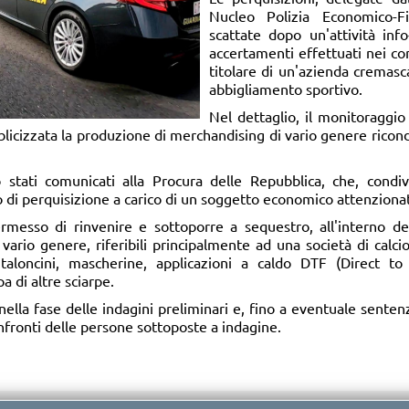
Nucleo Polizia Economico-F
scattate dopo un'attività inf
accertamenti effettuati nei con
titolare di un'azienda cremas
abbigliamento sportivo.
Nel dettaglio, il monitoraggio 
licizzata la produzione di merchandising di vario genere ricondu
 stati comunicati alla Procura delle Repubblica, che, condiv
i perquisizione a carico di un soggetto economico attenziona
rmesso di rinvenire e sottoporre a sequestro, all'interno de
 vario genere, riferibili principalmente ad una società di calcio
antaloncini, mascherine, applicazioni a caldo DTF (Direct t
a di altre sciarpe.
ella fase delle indagini preliminari e, fino a eventuale sentenza
ronti delle persone sottoposte a indagine.​​