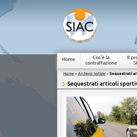
Cos'è la
Il p
Home
contraffazione
S
Home
>
Archivio notizie
>
Sequestrati art
Sequestrati articoli sporti