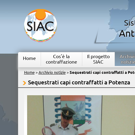
Si
Ant
Cos'è la
Il progetto
Archivi
Home
contraffazione
SIAC
notizi
Home
>
Archivio notizie
>
Sequestrati capi contraffatti a Po
Sequestrati capi contraffatti a Potenza