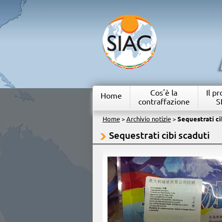
Cos'è la
Il p
Home
contraffazione
S
Home
>
Archivio notizie
>
Sequestrati ci
Sequestrati cibi scaduti