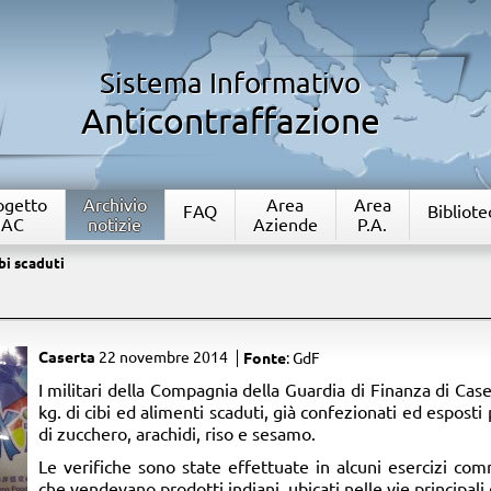
Sistema Informativo
Anticontraffazione
rogetto
Archivio
Area
Area
FAQ
Bibliote
IAC
notizie
Aziende
P.A.
bi scaduti
Caserta
22 novembre 2014
Fonte
: GdF
​I militari della Compagnia della Guardia di Finanza di Ca
kg. di cibi ed alimenti scaduti, già confezionati ed esposti 
di zucchero, arachidi, riso e sesamo.
Le verifiche sono state effettuate in alcuni esercizi com
che vendevano prodotti indiani, ubicati nelle vie principal