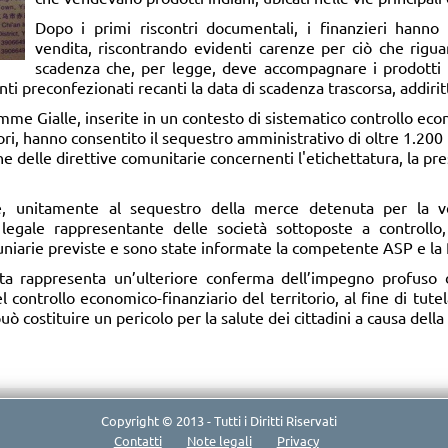
Dopo i primi riscontri documentali, i finanzieri hanno
vendita, riscontrando evidenti carenze per ciò che riguar
scadenza che, per legge, deve accompagnare i prodotti po
nti preconfezionati recanti la data di scadenza trascorsa, addirit
me Gialle, inserite in un contesto di sistematico controllo econ
ri, hanno consentito il sequestro amministrativo di oltre 1.200 
ne delle direttive comunitarie concernenti l'etichettatura, la pre
ate, unitamente al sequestro della merce detenuta per la v
egale rappresentante delle società sottoposte a controllo, g
cuniarie previste e sono state informate la competente ASP e l
tta rappresenta un’ulteriore conferma dell’impegno profuso 
controllo economico-finanziario del territorio, al fine di tutelar
 costituire un pericolo per la salute dei cittadini a causa della
Copyright © 2013 - Tutti i Diritti Riservati
Contatti
Note legali
Privacy