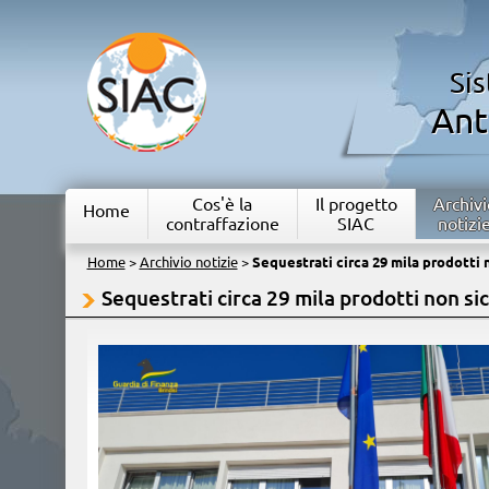
Si
Ant
Cos'è la
Il progetto
Archivi
Home
contraffazione
SIAC
notizi
Home
>
Archivio notizie
>
Sequestrati circa 29 mila prodotti n
Sequestrati circa 29 mila prodotti non sic