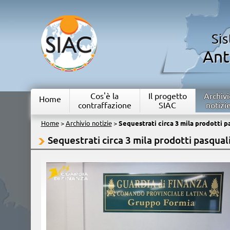
Si
Ant
Cos'è la
Il progetto
Archivi
Home
contraffazione
SIAC
notizi
Home
>
Archivio notizie
>
Sequestrati circa 3 mila prodotti pa
Sequestrati circa 3 mila prodotti pasquali