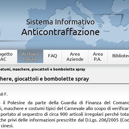
Sistema Informativo
Anticontraffazione
rogetto
Archivio
Area
Area
FAQ
Bibliote
IAC
notizie
Aziende
P.A.
stumi, maschere, giocattoli e bombolette spray
here, giocattoli e bombolette spray
 di F.
utto il Polesine da parte della Guardia di Finanza del Coman
 maschere e costumi tipici del Carnevale allo scopo di verificare 
ortato al sequestro di circa 900 articoli irregolari perché tot
 che privi delle informazioni prescritte dal D.Lgs. 206/2005 (C
 cinesi.