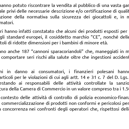
i hanno potuto riscontrare la vendita al pubblico di una vasta ga
le privi delle necessarie descrizione e/o certificazione di qualit
olazione della normativa sulla sicurezza dei giocattoli e, in 
matori.
ari hanno infatti constatato che alcuni dei prodotti esposti per 
gli standard europei, il cosiddetto marchio “CE”, nonché delle
attoli di ridotte dimensioni per i bambini di minore età.
ravano anche 187 “cannoni sparacoriandoli” che, maneggiati in m
comportare seri rischi alla salute oltre che ingestioni acciden
ioni in danno ai consumatori, i finanzieri polesani han
ticoli per le violazioni di cui agli artt. 14 e 31 c. 7 del D. L
testando ai responsabili delle attività controllate la sanz
ura della Camera di Commercio in un valore compreso tra i 1.50
 contesto delle attività di controllo di polizia economico-fina
cita commercializzazione di prodotti non conformi e pericolosi per
ita concorrenza nei confronti degli operatori che, rispettosi d