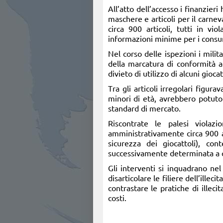
All’atto dell’accesso i finanzier
maschere e articoli per il carneva
circa 900 articoli, tutti in vi
informazioni minime per i consu
Nel corso delle ispezioni i milit
della marcatura di conformità a
divieto di utilizzo di alcuni gioc
Tra gli articoli irregolari figu
minori di età, avrebbero potuto 
standard di mercato.
Riscontrate le palesi violaz
amministrativamente circa 900 ar
sicurezza dei giocattoli), con
successivamente determinata a c
Gli interventi si inquadrano nel
disarticolare le filiere dell’ille
contrastare le pratiche di illec
costi.