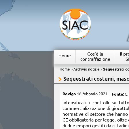
Cos'è la
Il p
Home
contraffazione
S
Home
>
Archivio notizie
>
Sequestrati co
Sequestrati costumi, masc
Rovigo
16 febbraio 2021
Fonte
: G.
​Intensificati i controlli su t
commercializzazione di giocattoli,
normative di settore che hanno p
CE obbligatoria per legge, oltre
di due empori gestiti da cittadini