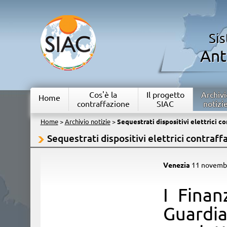
Si
Ant
Cos'è la
Il progetto
Archivi
Home
contraffazione
SIAC
notizi
Home
>
Archivio notizie
>
Sequestrati dispositivi elettrici co
Sequestrati dispositivi elettrici contraffa
Venezia
11 novemb
​I Fina
Guardi