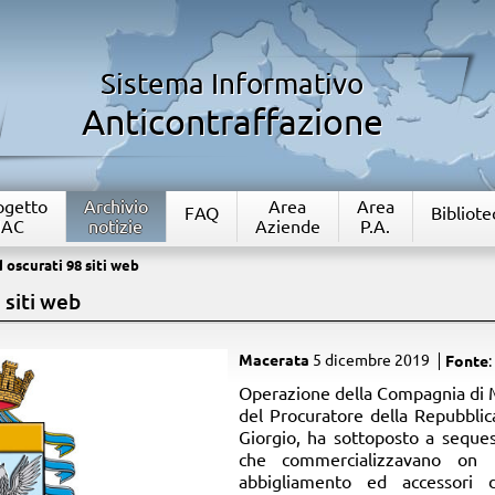
Sistema Informativo
Anticontraffazione
rogetto
Archivio
Area
Area
FAQ
Bibliote
IAC
notizie
Aziende
P.A.
 oscurati 98 siti web
 siti web
Macerata
5 dicembre 2019
Fonte
:
​Operazione della Compagnia di M
del Procuratore della Repubblic
Giorgio, ha sottoposto a seques
che commercializzavano on li
abbigliamento ed accessori 