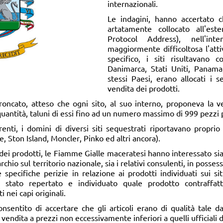
internazionali.
Le indagini, hanno accertato c
artatamente collocato all'ester
Protocol Address), nell'in
maggiormente difficoltosa l'attiv
specifico, i siti risultavano c
Danimarca, Stati Uniti, Panama
stessi Paesi, erano allocati i s
vendita dei prodotti.
stroncato, atteso che ogni sito, al suo interno, proponeva la v
 quantità, taluni di essi fino ad un numero massimo di 999 pezzi p
renti, i domini di diversi siti sequestrati riportavano propri
, Ston Island, Moncler, Pinko ed altri ancora).
à dei prodotti, le Fiamme Gialle maceratesi hanno interessato sia i
archio sul territorio nazionale, sia i relativi consulenti, in pos
 specifiche perizie in relazione ai prodotti individuati sui si
stato repertato e individuato quale prodotto contraffatto
 nei capi originali.
consentito di accertare che gli articoli erano di qualità tale d
 vendita a prezzi non eccessivamente inferiori a quelli ufficiali 