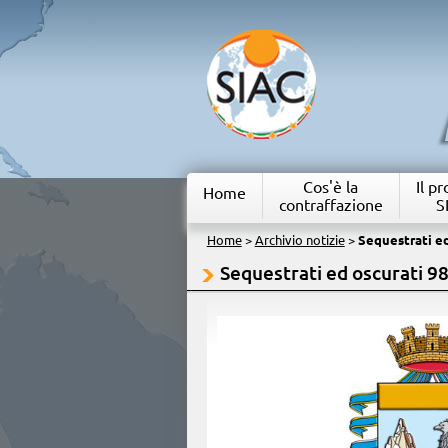
Cos'è la
Il p
Home
contraffazione
S
Home
>
Archivio notizie
>
Sequestrati ed
Sequestrati ed oscurati 98