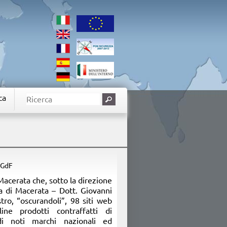
ca
 GdF
acerata che, sotto la direzione
a di Macerata – Dott. Giovanni
tro, “oscurandoli”, 98 siti web
ne prodotti contraffatti di
di noti marchi nazionali ed