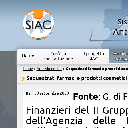
Si
Ant
Cos'è la
Il progetto
Archivi
Home
contraffazione
SIAC
notizi
Home
>
Archivio notizie
>
Sequestrati farmaci e prodotti cos
Sequestrati farmaci e prodotti cosmetici 
Bari
30 settembre 2020
Fonte
: G. di F
​Finanzieri del II Gru
dell’Agenzia dell