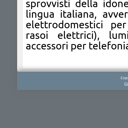
sprovvisti della idon
lingua italiana, avver
elettrodomestici per
rasoi elettrici), lu
accessori per telefoni
Copy
Co