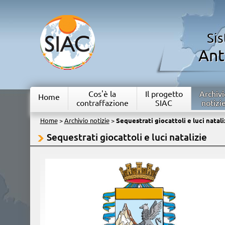
Si
Ant
Cos'è la
Il progetto
Archivi
Home
contraffazione
SIAC
notizi
Home
>
Archivio notizie
>
Sequestrati giocattoli e luci natali
Sequestrati giocattoli e luci natalizie