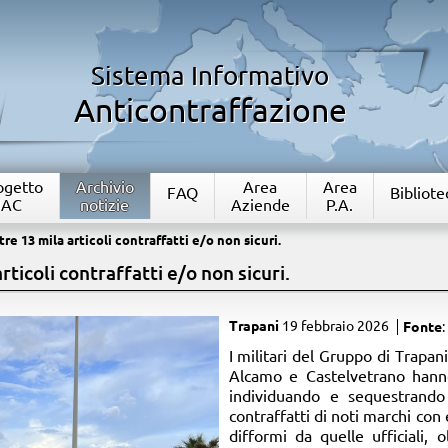
Sistema Informativo
Anticontraffazione
rogetto
Archivio
Area
Area
FAQ
Bibliote
IAC
notizie
Aziende
P.A.
re 13 mila articoli contraffatti e/o non sicuri.
rticoli contraffatti e/o non sicuri.
Trapani
19 febbraio 2026
Fonte
:
​I militari del Gruppo di Trapa
Alcamo e Castelvetrano hanno
individuando e sequestrando 
contraffatti di noti marchi con 
difformi da quelle ufficiali, 