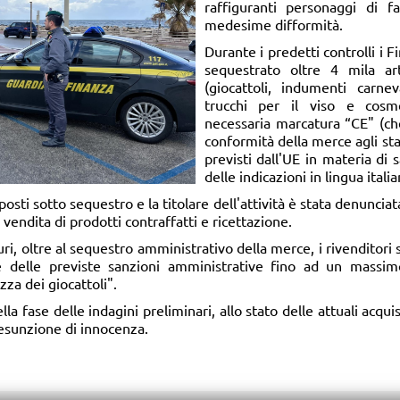
raffiguranti personaggi di f
medesime difformità.
Durante i predetti controlli i 
sequestrato oltre 4 mila art
(giocattoli, indumenti carne
trucchi per il viso e cosme
necessaria marcatura “CE" (ch
conformità della merce agli sta
previsti dall'UE in materia di 
delle indicazioni in lingua italia
 posti sotto sequestro e la titolare dell'attività è stata denunciat
i vendita di prodotti contraffatti e ricettazione.
curi, oltre al sequestro amministrativo della merce, i rivenditori
e delle previste sanzioni amministrative fino ad un massi
zza dei giocattoli".
ella fase delle indagini preliminari, allo stato delle attuali acqui
resunzione di innocenza.​