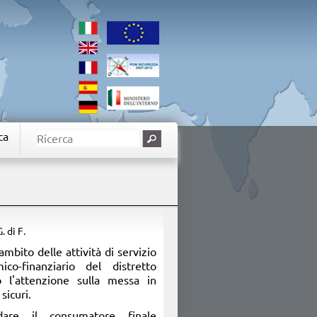
ca
G. di F.
ambito delle attività di servizio
co-finanziario del distretto
to l'attenzione sulla messa in
sicuri.
dare il consumatore finale