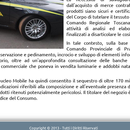
dall'acquisto di merce contra
prodotti siano sicuri e certif
del Corpo di tutelare il tessuto
Comando Regionale Toscana 
attività di analisi ed elabo
finalizzati a disarticolare le cos
In tale contesto, sulla base
Comando Provinciale di Pr
sservazione e pedinamento, incrocio e sviluppo di elementi infor
orio, oltre ad un'approfondita consultazione delle banche 
o commerciale che poneva in vendita luminarie e addobbi natal
ucleo Mobile ha quindi consentito il sequestro di oltre 170 mila
dicazioni riferibili alla composizione e all'eventuale presenza d
otti ritenuti potenzialmente pericolosi. Il titolare del negozio 
odice del Consumo.
Copyright © 2013 - Tutti i Diritti Riservati