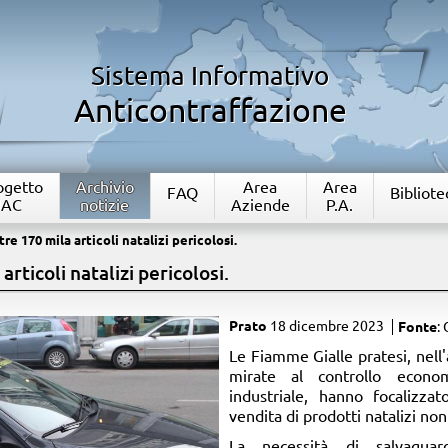
Sistema Informativo
Anticontraffazione
rogetto
Archivio
Area
Area
FAQ
Bibliote
IAC
notizie
Aziende
P.A.
re 170 mila articoli natalizi pericolosi.
articoli natalizi pericolosi.
Prato
18 dicembre 2023
Fonte
: 
Le Fiamme Gialle pratesi, nell'
mirate al controllo economi
industriale, hanno focalizza
vendita di prodotti natalizi non 
La necessità di salvaguar