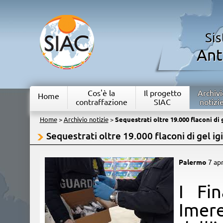
Si
Ant
Cos'è la
Il progetto
Archivi
Home
contraffazione
SIAC
notizi
Home
>
Archivio notizie
>
Sequestrati oltre 19.000 flaconi di
Sequestrati oltre 19.000 flaconi di gel ig
Palermo
7 ap
I Fi
Im