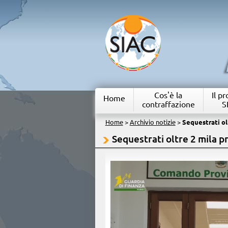
Cos'è la
Il p
Home
contraffazione
S
Home
>
Archivio notizie
>
Sequestrati olt
Sequestrati oltre 2 mila pr