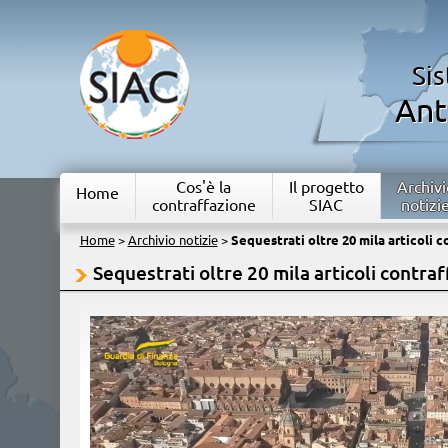
Si
Ant
Cos'è la
Il progetto
Archivi
Home
contraffazione
SIAC
notizi
Home
>
Archivio notizie
>
Sequestrati oltre 20 mila articoli co
Sequestrati oltre 20 mila articoli contraff