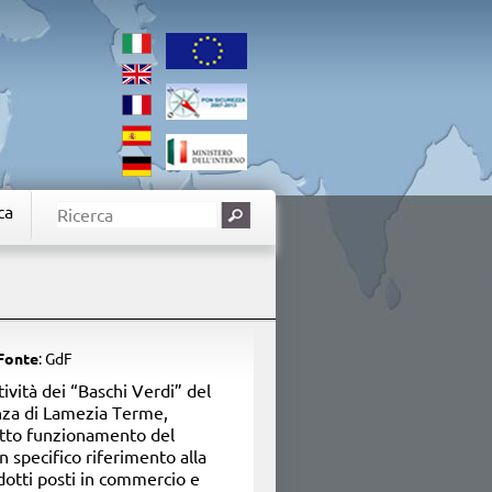
ca
Fonte
: GdF
tività dei “Baschi Verdi” del
nza di Lamezia Terme,
retto funzionamento del
n specifico riferimento alla
odotti posti in commercio e