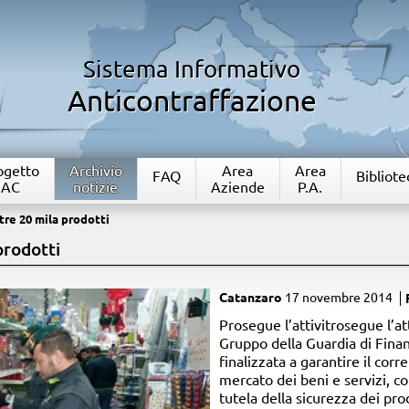
Sistema Informativo
Anticontraffazione
rogetto
Archivio
Area
Area
FAQ
Bibliote
IAC
notizie
Aziende
P.A.
tre 20 mila prodotti
prodotti
Catanzaro
17 novembre 2014
Prosegue l’attivitrosegue l’at
Gruppo della Guardia di Fina
finalizzata a garantire il cor
mercato dei beni e servizi, co
tutela della sicurezza dei pr