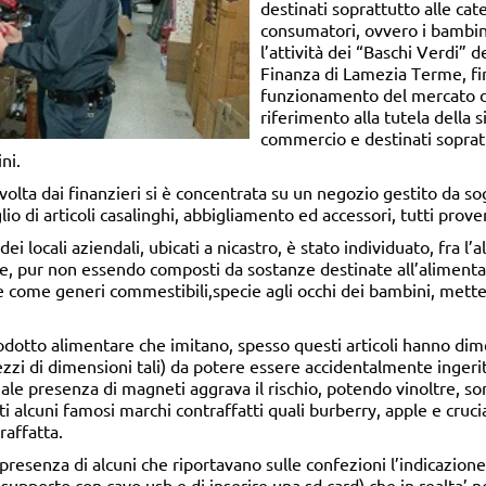
destinati soprattutto alle cate
consumatori, ovvero i bambin
l’attività dei “Baschi Verdi” 
Finanza di Lamezia Terme, fina
funzionamento del mercato dei
riferimento alla tutela della s
commercio e destinati sopratt
ini.
volta dai finanzieri si è concentrata su un negozio gestito da sog
io di articoli casalinghi, abbigliamento ed accessori, tutti prove
i locali aziendali, ubicati a nicastro, è stato individuato, fra l’
che, pur non essendo composti da sostanze destinate all’alimen
arire come generi commestibili,specie agli occhi dei bambini, mett
rodotto alimentare che imitano, spesso questi articoli hanno dimen
zi di dimensioni tali) da potere essere accidentalmente ingeri
ale presenza di magneti aggrava il rischio, potendo vinoltre, son
i alcuni famosi marchi contraffatti quali burberry, apple e crucia
raffatta.
 presenza di alcuni che riportavano sulle confezioni l’indicazione