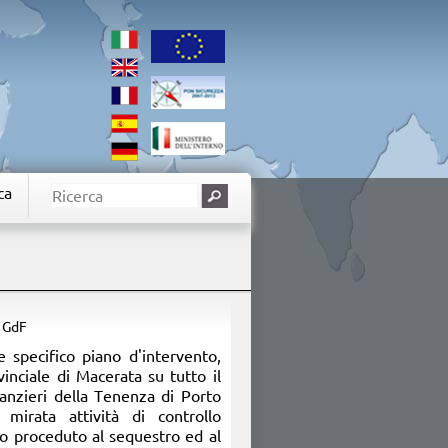
ca
: GdF
e specifico piano d'intervento,
nciale di Macerata su tutto il
inanzieri della Tenenza di Porto
mirata attività di controllo
no proceduto al sequestro ed al