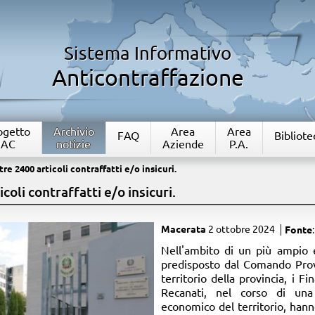
Sistema Informativo
Anticontraffazione
rogetto
Archivio
Area
Area
FAQ
Bibliote
IAC
notizie
Aziende
P.A.
re 2400 articoli contraffatti e/o insicuri.
coli contraffatti e/o insicuri.
Macerata
2 ottobre 2024
Fonte
​Nell'ambito di un più ampio 
predisposto dal Comando Provi
territorio della provincia, i F
Recanati, nel corso di una 
economico del territorio, han