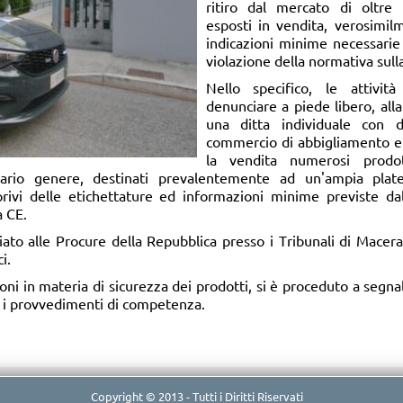
ritiro dal mercato di oltre
esposti in vendita, verosimilm
indicazioni minime necessarie
violazione della normativa sull
Nello specifico, le attivi
denunciare a piede libero, alla
una ditta individuale con 
commercio di abbigliamento e 
la vendita numerosi prodo
i vario genere, destinati prevalentemente ad un'ampia pla
privi delle etichettature ed informazioni minime previste d
 CE.
ato alle Procure della Repubblica presso i Tribunali di Mace
i.
ioni in materia di sicurezza dei prodotti, si è proceduto a segna
 i provvedimenti di competenza. ​
Copyright © 2013 - Tutti i Diritti Riservati