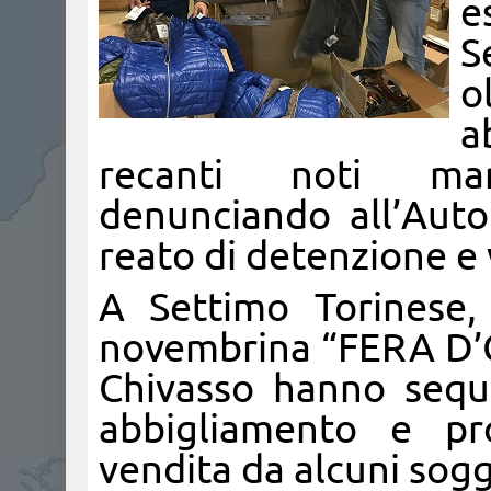
e
S
o
a
recanti noti marc
denunciando all’Autor
reato di detenzione e 
A Settimo Torinese, 
novembrina “FERA D’CO
Chivasso hanno seques
abbigliamento e pro
vendita da alcuni sogg