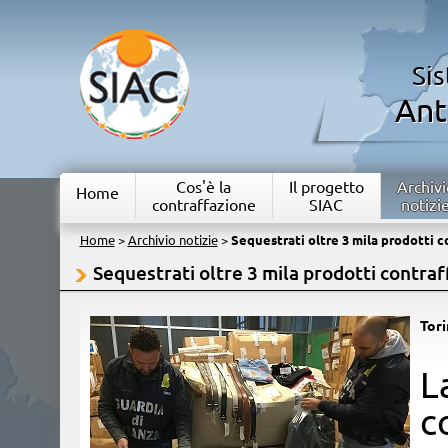
Si
Ant
Cos'è la
Il progetto
Archivi
Home
contraffazione
SIAC
notizi
Home
>
Archivio notizie
>
Sequestrati oltre 3 mila prodotti c
Sequestrati oltre 3 mila prodotti contraf
Tor
​
c