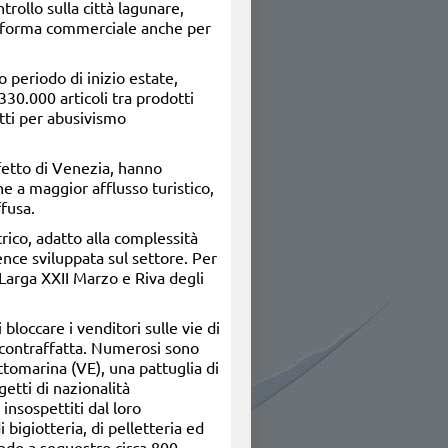
ntrollo sulla città lagunare,
taforma commerciale anche per
 periodo di inizio estate,
30.000 articoli tra prodotti
tti per abusivismo
efetto di Venezia, hanno
ne a maggior afflusso turistico,
fusa.
rico, adatto alla complessità
gence sviluppata sul settore. Per
le Larga XXII Marzo e Riva degli
 bloccare i venditori sulle vie di
e contraffatta. Numerosi sono
ottomarina (VE), una pattuglia di
etti di nazionalità
insospettiti dal loro
bigiotteria, di pelletteria ed