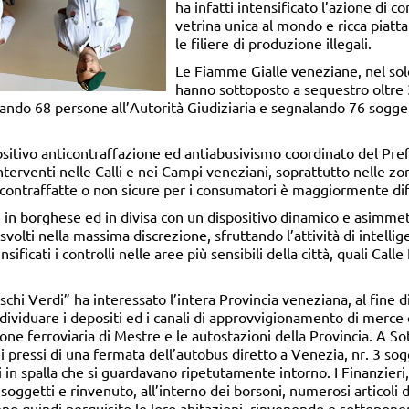
ha infatti intensificato l’azione di co
vetrina unica al mondo e ricca piat
le filiere di produzione illegali.
Le Fiamme Gialle veneziane, nel solo
hanno sottoposto a sequestro oltre 3
ciando 68 persone all’Autorità Giudiziaria e segnalando 76 sogge
positivo anticontraffazione ed antiabusivismo coordinato del Pr
interventi nelle Calli e nei Campi veneziani, soprattutto nelle zo
 contraffatte o non sicure per i consumatori è maggiormente dif
lie in borghese ed in divisa con un dispositivo dinamico e asimmet
i svolti nella massima discrezione, sfruttando l’attività di intelli
nsificati i controlli nelle aree più sensibili della città, quali Cal
aschi Verdi” ha interessato l’intera Provincia veneziana, al fine di
individuare i depositi ed i canali di approvvigionamento di merc
zione ferroviaria di Mestre e le autostazioni della Provincia. A S
i pressi di una fermata dell’autobus diretto a Venezia, nr. 3 sogg
in spalla che si guardavano ripetutamente intorno. I Finanzieri, 
ggetti e rinvenuto, all’interno dei borsoni, numerosi articoli di 