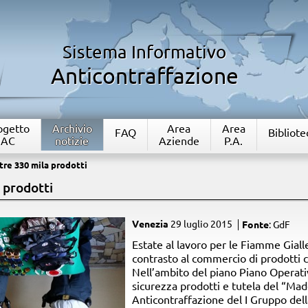
Sistema Informativo
Anticontraffazione
rogetto
Archivio
Area
Area
FAQ
Bibliote
IAC
notizie
Aziende
P.A.
tre 330 mila prodotti
 prodotti
Venezia
29 luglio 2015
Fonte
: GdF
​Estate al lavoro per le Fiamme Gial
contrasto al commercio di prodotti co
Nell’ambito del piano Piano Operativ
sicurezza prodotti e tutela del “Made
Anticontraffazione del I Gruppo dell