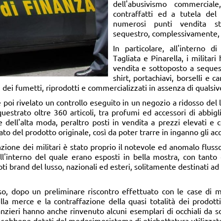
dell'abusivismo
commerciale
contraffatti ed a tutela del
numerosi punti vendita s
sequestro, complessivamente, 3
In particolare, all'interno d
Tagliata e Pinarella, i militar
vendita e sottoposto a sequest
shirt, portachiavi, borselli e 
 dei fumetti, riprodotti e commercializzati in assenza di qualsiv
è poi rivelato un controllo eseguito in un negozio a ridosso del 
uestrato oltre 360 articoli, tra profumi ed accessori di abbigl
ffe dell'alta moda, peraltro posti in vendita a prezzi elevati
cato del prodotto originale, così da poter trarre in inganno gli acq
nzione dei militari è stato proprio il notevole ed anomalo flusso
l'interno del quale erano esposti in bella mostra, con tanto 
i brand del lusso, nazionali ed esteri, solitamente destinati ad 
o, dopo un preliminare riscontro effettuato con le case di m
lla merce e la contraffazione della quasi totalità dei prodotti 
nanzieri hanno anche rinvenuto alcuni esemplari di occhiali da s