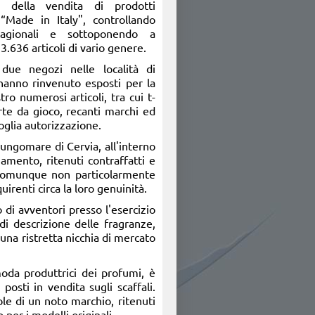
, della vendita di prodotti
 “
Made in Italy
", controllando
tagionali e sottoponendo a
.636 articoli di vario genere.
i due negozi nelle località di
i hanno rinvenuto esposti per la
ro numerosi articoli, tra cui t-
carte da gioco, recanti marchi ed
oglia autorizzazione.
lungomare di Cervia, all'interno
iamento, ritenuti contraffatti e
 e comunque non particolarmente
uirenti circa la loro genuinità.
 di avventori presso l'esercizio
di descrizione delle fragranze,
una ristretta nicchia di mercato
oda produttrici dei profumi, è
posti in vendita sugli scaffali.
ole di un noto marchio, ritenuti