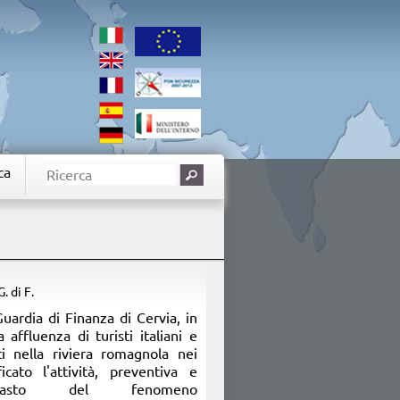
ca
 G. di F.
Guardia di Finanza di Cervia, in
affluenza di turisti italiani e
ti nella riviera romagnola nei
icato l'attività, preventiva e
trasto del fenomeno