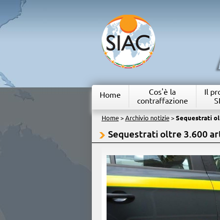
Cos'è la
Il p
Home
contraffazione
S
Home
>
Archivio notizie
>
Sequestrati olt
Sequestrati oltre 3.600 art