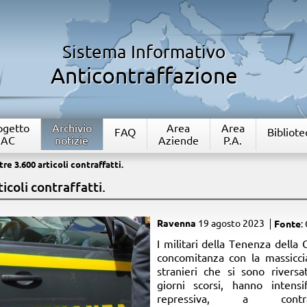
Sistema Informativo
Anticontraffazione
rogetto
Archivio
Area
Area
FAQ
Bibliote
IAC
notizie
Aziende
P.A.
re 3.600 articoli contraffatti.
icoli contraffatti.
Ravenna
19 agosto 2023
Fonte
:
I militari della Tenenza della 
concomitanza con la massiccia 
stranieri che si sono riversa
giorni scorsi, hanno intensif
repressiva, a con