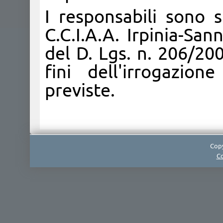
I responsabili sono s
C.C.I.A.A. Irpinia-San
del D. Lgs. n. 206/20
fini dell'irrogazion
previste.
Copy
Co