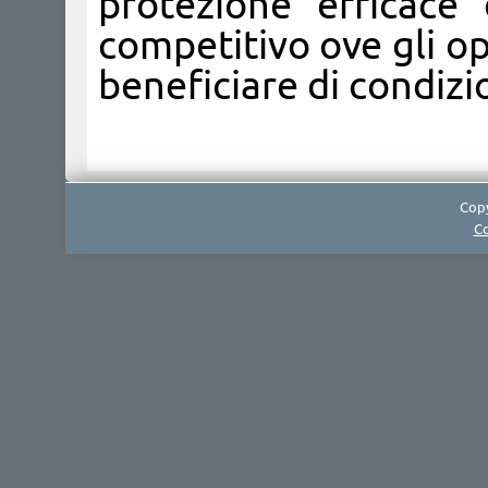
protezione efficace
competitivo ove gli o
beneficiare di condizi
Copy
Co