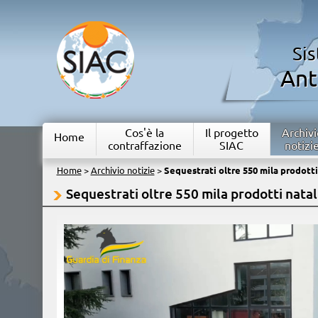
Si
Ant
Cos'è la
Il progetto
Archivi
Home
contraffazione
SIAC
notizi
Home
>
Archivio notizie
>
Sequestrati oltre 550 mila prodotti 
Sequestrati oltre 550 mila prodotti natali