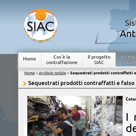
Si
Ant
Cos'è la
Il progetto
Archivi
Home
contraffazione
SIAC
notizi
Home
>
Archivio notizie
>
Sequestrati prodotti contraffatti e
Sequestrati prodotti contraffatti e falso
Cata
​I
de