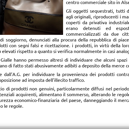
centro commerciale sito in Als
Gli oggetti sequestrati, tutti 
agli originali, riproducenti i mar
coperti da privativa industria
erano detenuti ed espos
commercializzati da due citt
i soggiorno, denunciati alla procura della repubblica di piace
ti con segni falsi e ricettazione. i prodotti, in virtù della lor
elevati rispetto a quanto si verifica normalmente in casi analog
alle hanno permesso altresì di individuare che alcuni spazi uti
no di fatto stati abusivamente adibiti a deposito della merce co
 dall’A.G. per individuare la provenienza dei prodotti contra
oposizione ad imposta dell’illecito traffico.
o di prodotti non genuini, particolarmente diffusi nel periodo 
nziali acquirenti, alimentano il sommerso, alterando le regole
curezza economico-finanziaria del paese, danneggiando il merc
o le regole.