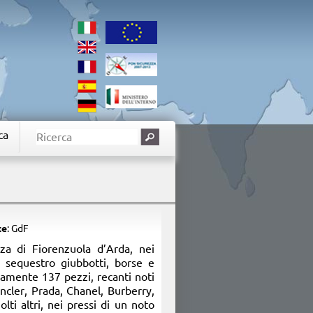
ca
te
: GdF
za di Fiorenzuola d’Arda, nei
a sequestro giubbotti, borse e
vamente 137 pezzi, recanti noti
ncler, Prada, Chanel, Burberry,
lti altri, nei pressi di un noto