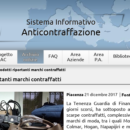
Sistema Informativo
Anticontraffazione
rogetto
Archivio
Area
Area
FAQ
Bibliote
IAC
notizie
Aziende
P.A.
odotti riportanti marchi contraffatti
tanti marchi contraffatti
Piacenza
21 dicembre 2017
Fon
​La Tenenza Guardia di Finan
giorni scorsi, ha sottoposto 
scarpe contraffatti, complessi
marchi di moda, tra i quali Mo
Colmar, Hogan, Napapijiri e mo