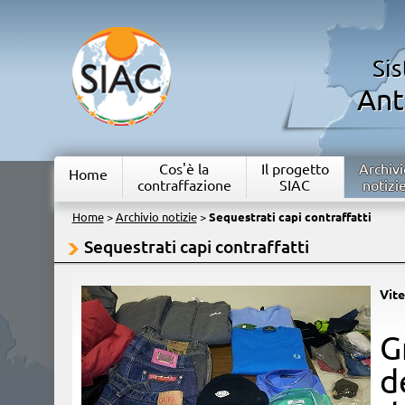
Si
Ant
Cos'è la
Il progetto
Archivi
Home
contraffazione
SIAC
notizi
Home
>
Archivio notizie
>
Sequestrati capi contraffatti
Sequestrati capi contraffatti
Vit
​
d