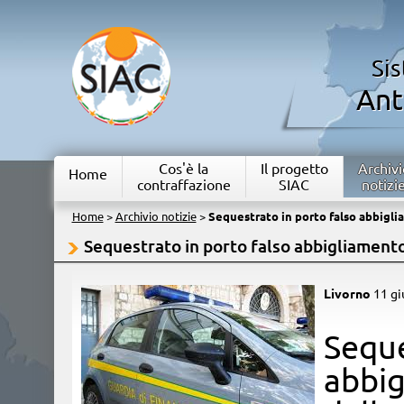
Si
Ant
Cos'è la
Il progetto
Archivi
Home
contraffazione
SIAC
notizi
Home
>
Archivio notizie
>
Sequestrato in porto falso abbigli
Sequestrato in porto falso abbigliamento
Livorno
11 g
​Seq
abbig