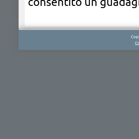
consentito un guadagn
Copy
Co