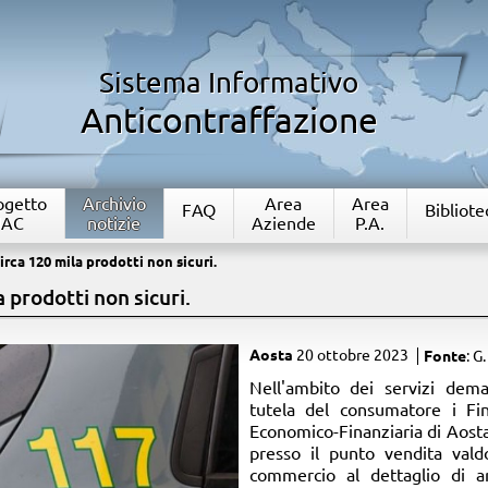
Sistema Informativo
Anticontraffazione
rogetto
Archivio
Area
Area
FAQ
Bibliote
IAC
notizie
Aziende
P.A.
rca 120 mila prodotti non sicuri.
 prodotti non sicuri.
Aosta
20 ottobre 2023
Fonte
: G.
​Nell'ambito dei servizi dem
tutela del consumatore i Fin
Economico-Finanziaria di Aost
presso il punto vendita val
commercio al dettaglio di a