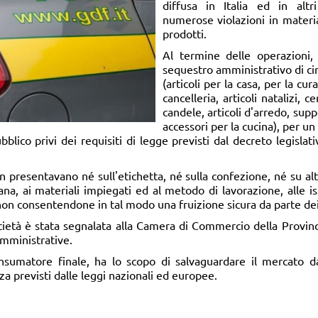
diffusa in Italia ed in altr
numerose violazioni in materi
prodotti.
Al termine delle operazioni,
sequestro amministrativo di cir
(articoli per la casa, per la cu
cancelleria, articoli natalizi,
candele, articoli d'arredo, suppe
accessori per la cucina), per u
bblico privi dei requisiti di legge previsti dal decreto legisla
non presentavano né sull'etichetta, né sulla confezione, né su al
iana, ai materiali impiegati ed al metodo di lavorazione, alle is
 non consentendone in tal modo una fruizione sicura da parte de
società è stata segnalata alla Camera di Commercio della Provinc
amministrative.
onsumatore finale, ha lo scopo di salvaguardare il mercato da
a previsti dalle leggi nazionali ed europee.​​