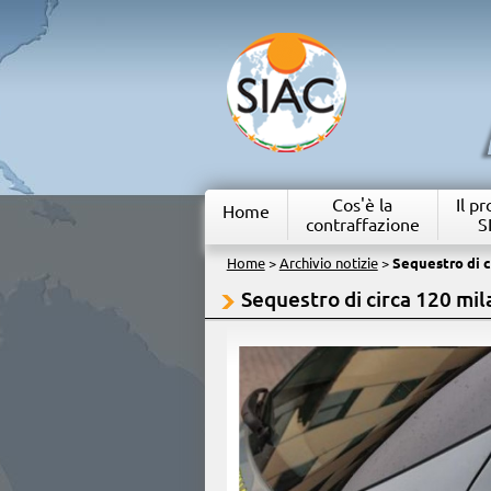
Cos'è la
Il p
Home
contraffazione
S
Home
>
Archivio notizie
>
Sequestro di ci
Sequestro di circa 120 mila