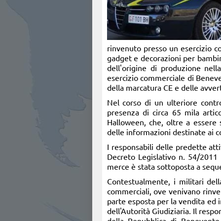
rinvenuto presso un esercizio com
gadget e decorazioni per bambini
dell'origine di produzione nel
esercizio commerciale di Benevento
della marcatura CE e delle avver
Nel corso di un ulteriore contr
presenza di circa 65 mila artic
Halloween, che, oltre a essere s
delle informazioni destinate ai c
I responsabili delle predette att
Decreto Legislativo n. 54/2011 
merce è stata sottoposta a sequ
Contestualmente, i militari del
commerciali, ove venivano rinven
parte esposta per la vendita ed 
dell'Autorità Giudiziaria. Il resp