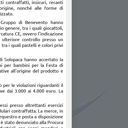
 contraffatti, insicuri, recanti
i origine, nonché alle forme di
izzato.
del Gruppo di Benevento hanno
o genere, tra i quali giocattoli,
catura CE, ovvero l'indicazione
ulteriore controllo presso un
a i quali pastelli e colori privi
di Solopaca hanno accertato la
oni per bambini per la Festa di
ative all'origine del prodotto e
per le violazioni riguardanti il
ive dai 3.000 ai 4.000 euro. La
ssi presso altrettanti esercizi
ulari contraffatta. La merce, in
sequestro e posta a disposizione
i è stato denunciato alla Procura