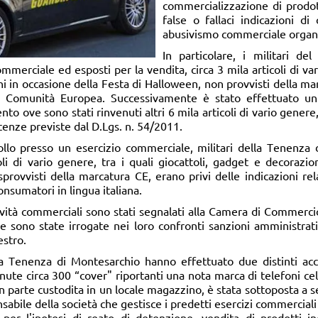
commercializzazione di prodotti
false o fallaci indicazioni d
abusivismo commerciale organ
In particolare, i militari 
merciale ed esposti per la vendita, circa 3 mila articoli di vari
 in occasione della Festa di Halloween, non provvisti della mar
la Comunità Europea. Successivamente è stato effettuato un 
 ove sono stati rinvenuti altri 6 mila articoli di vario genere, tr
tenze previste dal D.Lgs. n. 54/2011.
ollo presso un esercizio commerciale, militari della Tenenza 
oli di vario genere, tra i quali giocattoli, gadget e decorazi
provvisti della marcatura CE, erano privi delle indicazioni rel
onsumatori in lingua italiana.
ività commerciali sono stati segnalati alla Camera di Commercio 
e sono state irrogate nei loro confronti sanzioni amministrat
estro.
la Tenenza di Montesarchio hanno effettuato due distinti acce
ute circa 300 “cover" riportanti una nota marca di telefoni cell
in parte custodita in un locale magazzino, è stata sottoposta a 
onsabile della società che gestisce i predetti esercizi commercial