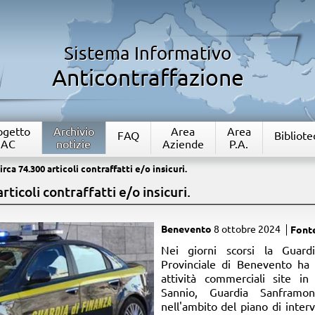
Sistema Informativo
Anticontraffazione
rogetto
Archivio
Area
Area
FAQ
Bibliote
IAC
notizie
Aziende
P.A.
rca 74.300 articoli contraffatti e/o insicuri.
rticoli contraffatti e/o insicuri.
Benevento
8 ottobre 2024
Font
​Nei giorni scorsi la Gua
Provinciale di Benevento ha 
attività commerciali site i
Sannio, Guardia Sanframon
nell'ambito del piano di interve