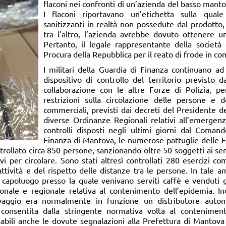
flaconi nei confronti di un’azienda del basso mant
I flaconi riportavano un’etichetta sulla qual
sanitizzanti in realtà non possedute dal prodotto,
tra l’altro, l’azienda avrebbe dovuto ottenere un
Pertanto, il legale rappresentante della società 
Procura della Repubblica per il reato di frode in c
I militari della Guardia di Finanza continuano ad
dispositivo di controllo del territorio previsto 
collaborazione con le altre Forze di Polizia, per
restrizioni sulla circolazione delle persone e de
commerciali, previsti dai decreti del Presidente de
diverse Ordinanze Regionali relativi all’emergenz
controlli disposti negli ultimi giorni dal Comand
Finanza di Mantova, le numerose pattuglie delle
trollato circa 850 persone, sanzionando oltre 50 soggetti ai sen
 per circolare. Sono stati altresì controllati 280 esercizi comm
attività e del rispetto delle distanze tra le persone. In tale 
 capoluogo presso la quale venivano serviti caffè e venduti gr
onale e regionale relativa al contenimento dell’epidemia. Ino
vaggio era normalmente in funzione un distributore autom
consentita dalla stringente normativa volta al contenimen
abili anche le dovute segnalazioni alla Prefettura di Mantova 