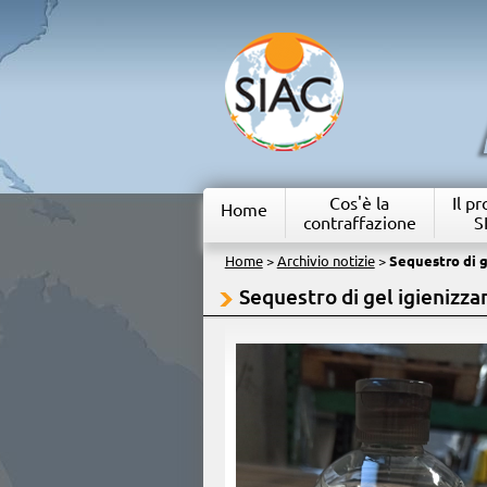
Cos'è la
Il p
Home
contraffazione
S
Home
>
Archivio notizie
>
Sequestro di g
Sequestro di gel igienizz