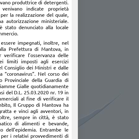
ovano produttrice di detergenti.
e venivano indicate proprietà
 per la realizzazione del quale,
a autorizzazione ministeriale.
è stato denunciato alla locale
ommercio.
 essere impegnati, inoltre, nel
dalla Prefettura di Mantova, in
 verificare l’osservanza delle
i limiti imposti agli esercizi
l Consiglio dei Ministri e dalle
a “coronavirus”. Nel corso dei
o Provinciale della Guardia di
 Fiamme Gialle quotidianamente
si del D.L. 25.03.2020 nr. 19 in
erciali al fine di verificare il
ambito, Il Gruppo di Mantova ha
atta e vinci agli avventori, in
ltre, sempre in città, è stato
atico di alimenti e bevande,
to dell’epidemia. Entrambe le
per i relativi provvedimenti di