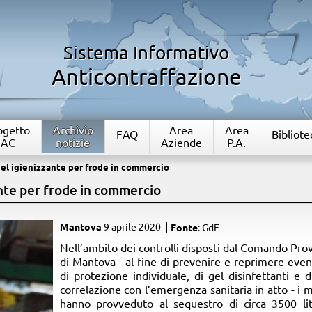
Sistema Informativo
Anticontraffazione
rogetto
Archivio
Area
Area
FAQ
Bibliote
IAC
notizie
Aziende
P.A.
el igienizzante per frode in commercio
ante per frode in commercio
Mantova
9 aprile 2020
Fonte
: GdF
​Nell’ambito dei controlli disposti dal Comando Prov
di Mantova - al fine di prevenire e reprimere eventual
di protezione individuale, di gel disinfettanti e di
correlazione con l’emergenza sanitaria in atto - i m
hanno provveduto al sequestro di circa 3500 lit