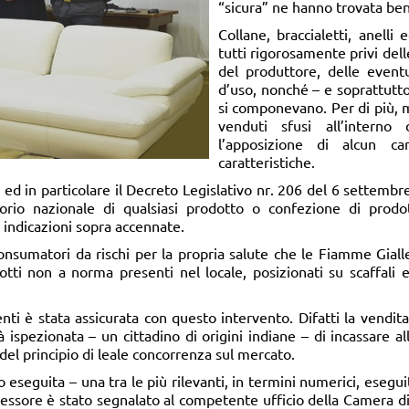
“sicura” ne hanno trovata ben
Collane, braccialetti, anelli e
tutti rigorosamente privi dell
del produttore, delle eventu
d’uso, nonché – e soprattutto 
si componevano. Per di più, m
venduti sfusi all’interno
l’apposizione di alcun ca
caratteristiche.
ed in particolare il Decreto Legislativo nr. 206 del 6 settembre
torio nazionale di qualsiasi prodotto o confezione di prodo
le indicazioni sopra accennate.
i consumatori da rischi per la propria salute che le Fiamme Gi
tti non a norma presenti nel locale, posizionati su scaffali e
enti è stata assicurata con questo intervento. Difatti la vendi
ità ispezionata – un cittadino di origini indiane – di incassare a
 del principio di leale concorrenza sul mercato.
o eseguita – una tra le più rilevanti, in termini numerici, eseguit
sgressore è stato segnalato al competente ufficio della Camera 