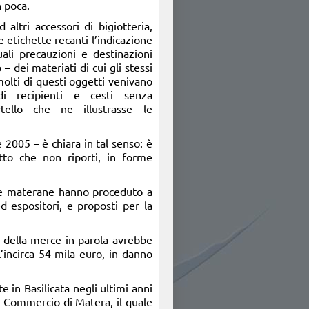
 poca.
d altri accessori di bigiotteria,
e etichette recanti l’indicazione
ali precauzioni e destinazioni
– dei materiati di cui gli stessi
olti di questi oggetti venivano
 di recipienti e cesti senza
rtello che ne illustrasse le
 2005 – è chiara in tal senso: è
tto che non riporti, in forme
alle materane hanno proceduto a
d espositori, e proposti per la
ta della merce in parola avrebbe
ll’incirca 54 mila euro, in danno
e in Basilicata negli ultimi anni
di Commercio di Matera, il quale