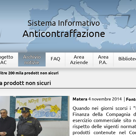
Sistema Informativo
Anticontraffazione
rogetto
Archivio
Area
Area
FAQ
Bibliote
IAC
notizie
Aziende
P.A.
ltre 200 mila prodott non sicuri
a prodott non sicuri
Matera
4 novembre 2014
Font
​Quando nei giorni scorsi i 
Finanza della Compagnia d
esercizio commerciale sito ne
rispetto delle vigenti normat
prodotti contenute nel C