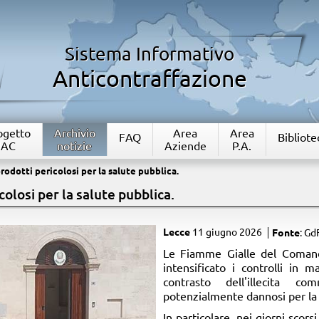
Sistema Informativo
Anticontraffazione
rogetto
Archivio
Area
Area
FAQ
Bibliote
IAC
notizie
Aziende
P.A.
rodotti pericolosi per la salute pubblica.
olosi per la salute pubblica.
Lecce
11 giugno 2026
Fonte
: Gd
​Le Fiamme Gialle del Coman
intensificato i controlli in m
contrasto dell'illecita com
potenzialmente dannosi per la 
In particolare, nei giorni scors