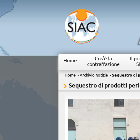
Cos'è la
Il p
Home
contraffazione
S
Home
>
Archivio notizie
>
Sequestro di p
Sequestro di prodotti peric