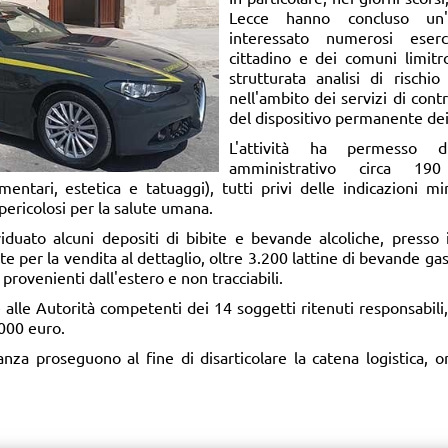
Lecce hanno concluso un
interessato numerosi eser
cittadino e dei comuni limitro
strutturata analisi di rischio
nell'ambito dei servizi di cont
del dispositivo permanente dei tr
L'attività ha permesso 
amministrativo circa 190
imentari, estetica e tatuaggi), tutti privi delle indicazioni m
pericolosi per la salute umana.
ividuato alcuni depositi di bibite e bevande alcoliche, presso
e per la vendita al dettaglio, oltre 3.200 lattine di bevande gass
 provenienti dall'estero e non tracciabili.
 alle Autorità competenti dei 14 soggetti ritenuti responsabili
.000 euro.
anza proseguono al fine di disarticolare la catena logistica, o