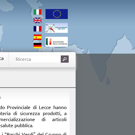
ca
F
do Provinciale di Lecce hanno
ateria di sicurezza prodotti, a
mercializzazione di articoli
salute pubblica.
i, i “Baschi Verdi" del Gruppo di