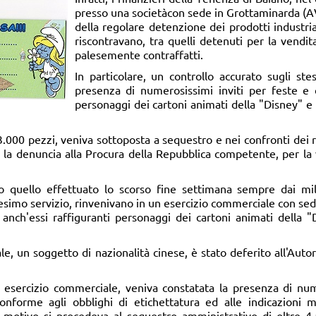
presso una societàcon sede in Grottaminarda (AV) 
della regolare detenzione dei prodotti industria
riscontravano, tra quelli detenuti per la vendita
palesemente contraffatti.
In particolare, un controllo accurato sugli st
presenza di numerosissimi inviti per feste e c
personaggi dei cartoni animati della "Disney" e
43.000 pezzi, veniva sottoposta a sequestro e nei confronti dei 
a la denuncia alla Procura della Repubblica competente, per la v
o quello effettuato lo scorso fine settimana sempre dai mil
simo servizio, rinvenivano in un esercizio commerciale con sede 
, anch'essi raffiguranti personaggi dei cartoni animati della 
iale, un soggetto di nazionalità cinese, è stato deferito all'Aut
so esercizio commerciale, veniva constatata la presenza di n
onforme agli obblighi di etichettatura ed alle indicazioni m