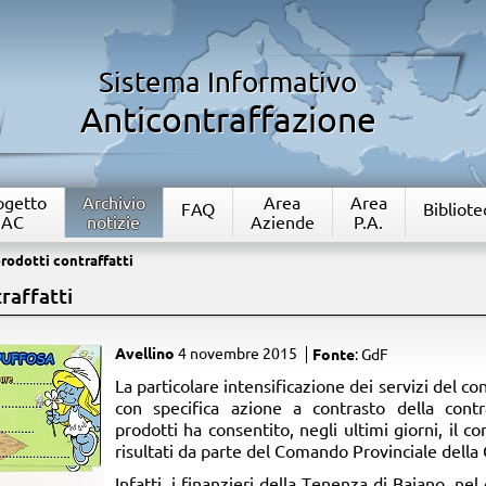
Sistema Informativo
Anticontraffazione
rogetto
Archivio
Area
Area
FAQ
Bibliote
IAC
notizie
Aziende
P.A.
rodotti contraffatti
raffatti
Avellino
4 novembre 2015
Fonte
: GdF
​La particolare intensificazione dei servizi del co
con specifica azione a contrasto della cont
prodotti ha consentito, negli ultimi giorni, il 
risultati da parte del Comando Provinciale della 
Infatti, i finanzieri della Tenenza di Baiano, nel