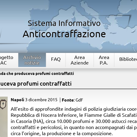
Sistema Informativo
Anticontraffazione
rogetto
Archivio
Area
Area
FAQ
Bibliote
IAC
notizie
Aziende
P.A.
da che produceva profumi contraffatti
uceva profumi contraffatti
Napoli
3 dicembre 2015
Fonte
: GdF
​All’esito di approfondite indagini di polizia giudiziaria coo
Repubblica di Nocera Inferiore, le Fiamme Gialle di Scafa
in Casoria (NA), circa 10.000 profumi e 30.000 astucci rec
contraffatti e pericolosi, in quanto non accompagnati dai p
circa l’origine, la produzione e la composizione.