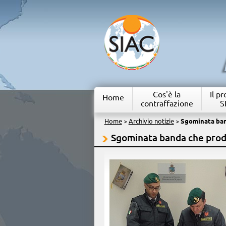
Cos'è la
Il p
Home
contraffazione
S
Home
>
Archivio notizie
>
Sgominata ban
Sgominata banda che prod