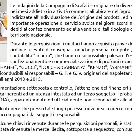
Le indagini della Compagnia di Scafati – originate da diver
nei mesi addietro in attività commerciali ubicate nell’agro
indirizzate all’individuazione dell’origine dei prodotti, ed
importante operazione di servizio svolta nei giorni scorsi n
dediti al confezionamento ed alla vendita di tali tipologie di 
territorio nazionale.
Durante le perquisizioni, i militari hanno acquisito prove d
ordini e ricevute di consegna – nonché personal computer
contabilità “in nero”, che hanno reso possibile palesare l’eser
confezionamento e commercializzazione di profumi recanti - 
à “CHANEL”, “GUCCI”, “DOLCE & GABBANA”, “KENZO”, “ARMANI”, 
conducibili ai responsabili – G. F. e G. V. originari del napoleta
gli anni 2013 e 2015.
cumentazione sottoposta a controllo, l’attenzione dei finanzieri s
rica inerenti ad un’utenza intestata ad un terzo soggetto – proba
NA), apparentemente ed ufficialmente non riconducibile alle atti
ritenere che presso tale luogo potesse rinvenirsi la merce contraf
 accompagnati dai soggetti responsabili.
lcune chiavi rinvenute durante le perquisizioni personali, è sta
 stata rinvenuta la merce illecita, sottoposta a sequestro, con 