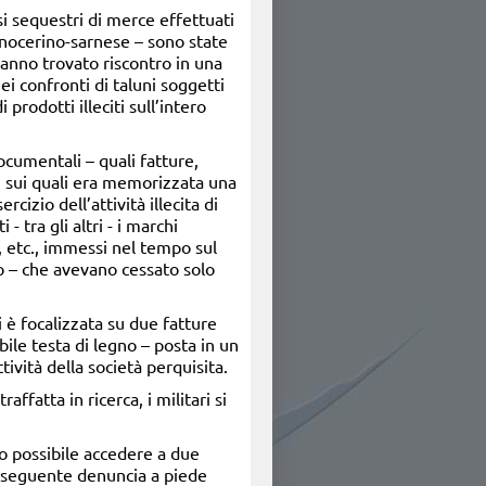
si sequestri di merce effettuati
 nocerino-sarnese – sono state
 hanno trovato riscontro in una
ei confronti di taluni soggetti
prodotti illeciti sull’intero
ocumentali – quali fatture,
, sui quali era memorizzata una
cizio dell’attività illecita di
tra gli altri - i marchi
etc., immessi nel tempo sul
no – che avevano cessato solo
i è focalizzata su due fatture
bile testa di legno – posta in un
vità della società perquisita.
fatta in ricerca, i militari si
to possibile accedere a due
susseguente denuncia a piede